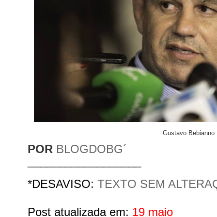
Gustavo Bebianno
POR
BLOGDOBG´
__________________
*DES
AVISO:
TEXTO SEM ALTERA
Post atualizada em:
19 maio