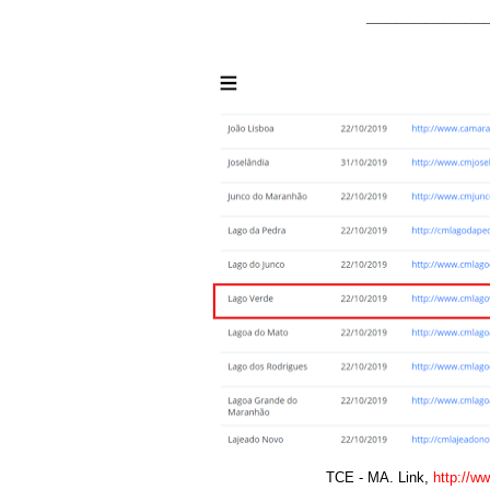
____________
TCE - MA. Link,
http://w