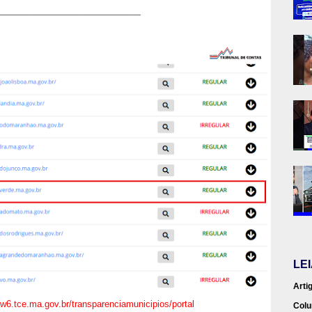
_______________________
LE
Arti
ww6.tce.ma.gov.br/transparenciamunicipios/portal
Colu