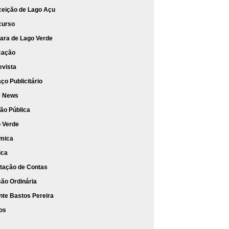
eição de Lago Açu
curso
ra de Lago Verde
cação
evista
ço Publicitário
e News
ão Pública
 Verde
mica
ica
tação de Contas
ão Ordinária
nte Bastos Pereira
os