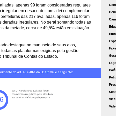
liadas, apenas 99 foram consideradas regulares
Conc
o irregular em desacordo com a lei complementar
Con
prefeituras das 217 avaliadas, apenas 116 foram
Câma
sideradas irregulares. No geral somando todas as
Edu
nos da metade, cerca de 49,5% estão em situação
Entr
Espa
tado destaque no manuseio de seus atos,
Fak
todas as plataformas exigidas pela gestão
Gest
o Tribunal de Contas do Estado.
Lago
Polê
Polít
Pres
Sess
Vice
Víde