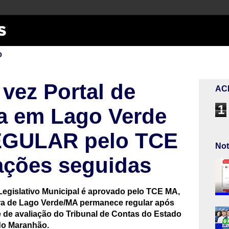
O
 vez Portal de
AC
1
a em Lago Verde
REGULAR pelo TCE
Not
cações seguidas
Legislativo Municipal é aprovado pelo TCE MA,
ra de Lago Verde/MA permanece regular após
e de avaliação do Tribunal de Contas do Estado
do Maranhão.