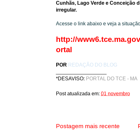
Cunhãs, Lago Verde e Conceição d
irregular.
Acesse o link abaixo e veja a situaçã
http://www6.tce.ma.gov
ortal
POR
REDAÇÃO DO BLOG
__________________
*DESAVISO:
PORTAL DO TCE - MA
Post atualizada em:
01 novembro
Postagem mais recente